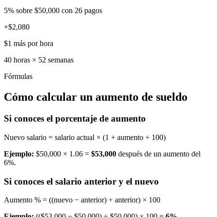
5% sobre $50,000 con 26 pagos
+$2,080
$1 más por hora
40 horas × 52 semanas
Fórmulas
Cómo calcular un aumento de sueldo
Si conoces el porcentaje de aumento
Nuevo salario = salario actual × (1 + aumento ÷ 100)
Ejemplo:
$50,000 × 1.06 =
$53,000
después de un aumento del
6%.
Si conoces el salario anterior y el nuevo
Aumento % = ((nuevo − anterior) ÷ anterior) × 100
Ejemplo:
(($53,000 − $50,000) ÷ $50,000) × 100 =
6%
.