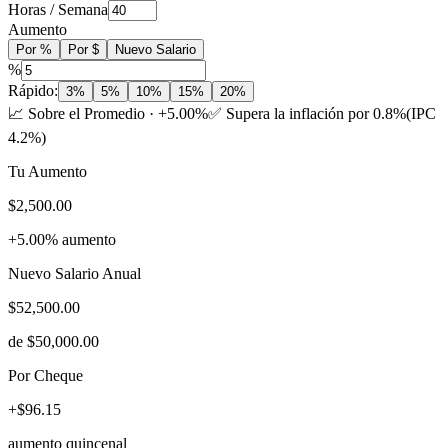
Horas / Semana
Aumento
Por %
Por $
Nuevo Salario
%
Rápido:
3
%
5
%
10
%
15
%
20
%
📈
Sobre el Promedio
·
+5.00%
✅
Supera la inflación por 0.8%
(
IPC
4.2
%)
Tu Aumento
$2,500.00
+5.00% aumento
Nuevo Salario Anual
$52,500.00
de $50,000.00
Por Cheque
+$96.15
aumento quincenal