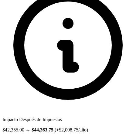
Impacto Después de Impuestos
$42,355.00
→
$44,363.75
(
+$2,008.75
/
año
)