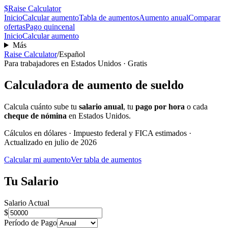
$
Raise Calculator
Inicio
Calcular aumento
Tabla de aumentos
Aumento anual
Comparar
ofertas
Pago quincenal
Inicio
Calcular aumento
Más
Raise Calculator
/
Español
Para trabajadores en Estados Unidos · Gratis
Calculadora de aumento de sueldo
Calcula cuánto sube tu
salario anual
, tu
pago por hora
o cada
cheque de nómina
en Estados Unidos.
Cálculos en dólares · Impuesto federal y FICA estimados ·
Actualizado en
julio de 2026
Calcular mi aumento
Ver tabla de aumentos
Tu Salario
Salario Actual
$
Período de Pago