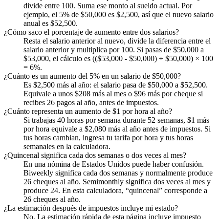
divide entre 100. Suma ese monto al sueldo actual. Por
ejemplo, el 5% de $50,000 es $2,500, así que el nuevo salario
anual es $52,500.
¿Cómo saco el porcentaje de aumento entre dos salarios?
Resta el salario anterior al nuevo, divide la diferencia entre el
salario anterior y multiplica por 100. Si pasas de $50,000 a
$53,000, el cálculo es (($53,000 - $50,000) ÷ $50,000) × 100
= 6%.
¿Cuánto es un aumento del 5% en un salario de $50,000?
Es $2,500 más al año: el salario pasa de $50,000 a $52,500.
Equivale a unos $208 más al mes o $96 más por cheque si
recibes 26 pagos al año, antes de impuestos.
¿Cuánto representa un aumento de $1 por hora al año?
Si trabajas 40 horas por semana durante 52 semanas, $1 más
por hora equivale a $2,080 más al año antes de impuestos. Si
tus horas cambian, ingresa tu tarifa por hora y tus horas
semanales en la calculadora.
¿Quincenal significa cada dos semanas o dos veces al mes?
En una nómina de Estados Unidos puede haber confusión.
Biweekly significa cada dos semanas y normalmente produce
26 cheques al año. Semimonthly significa dos veces al mes y
produce 24. En esta calculadora, “quincenal” corresponde a
26 cheques al año.
¿La estimación después de impuestos incluye mi estado?
No. La estimación rápida de esta página incluye impuesto