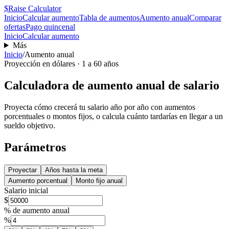
$
Raise Calculator
Inicio
Calcular aumento
Tabla de aumentos
Aumento anual
Comparar
ofertas
Pago quincenal
Inicio
Calcular aumento
Más
Inicio
/
Aumento anual
Proyección en dólares · 1 a 60 años
Calculadora de aumento anual de salario
Proyecta cómo crecerá tu salario año por año con aumentos
porcentuales o montos fijos, o calcula cuánto tardarías en llegar a un
sueldo objetivo.
Parámetros
Proyectar
Años hasta la meta
Aumento porcentual
Monto fijo anual
Salario inicial
$
% de aumento anual
%