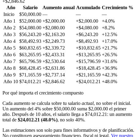
+
$2,846.62
Año
Salario
Aumento anual
Acumulado
Crecimiento %
Inicio
$50,000.00
—
—
—
Año 1
$52,000.00
+$2,000.00
+$2,000.00
+4.0%
Año 2
$54,080.00
+$2,080.00
+$4,080.00
+8.2%
Año 3
$56,243.20
+$2,163.20
+$6,243.20
+12.5%
Año 4
$58,492.93
+$2,249.73
+$8,492.93
+17.0%
Año 5
$60,832.65
+$2,339.72
+$10,832.65
+21.7%
Año 6
$63,265.95
+$2,433.31
+$13,265.95
+26.5%
Año 7
$65,796.59
+$2,530.64
+$15,796.59
+31.6%
Año 8
$68,428.45
+$2,631.86
+$18,428.45
+36.9%
Año 9
$71,165.59
+$2,737.14
+$21,165.59
+42.3%
Año 10
$74,012.21
+$2,846.62
+$24,012.21
+48.0%
Por qué importa el crecimiento compuesto
Cada aumento se calcula sobre tu salario
actual
, no sobre el inicial.
Un aumento del
4
% sobre
$50,000.00
suma
$2,000.00
el primer
año. Después de
10
años, el salario llega a
$74,012.21
: un aumento
total de
$24,012.21
(
48.0
%)
, no solo
40
%.
Las estimaciones son solo para fines informativos y de planificación.
No constituyen asesoramiento financiero, fiscal ni legal.
Ver nuestro